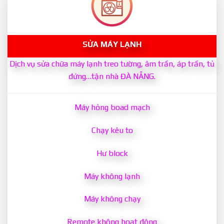
SỬA MÁY LẠNH
Dịch vụ sửa chữa máy lạnh treo tường, âm trần, áp trần, tủ
đứng…tận nhà ĐÀ NẴNG.
Máy hỏng boad mạch
Chạy kêu to
Hư block
Máy không lạnh
Máy không chạy
Remote không hoạt động