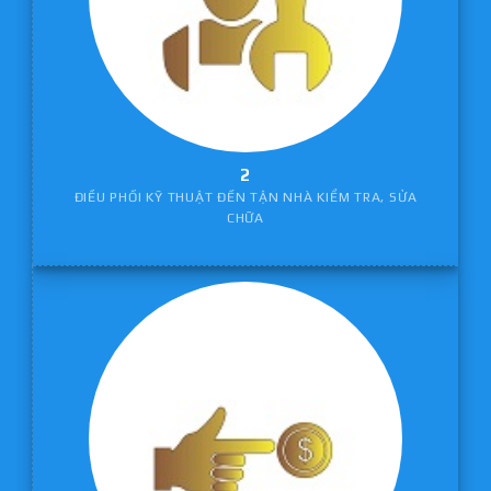
2
ĐIỀU PHỐI KỸ THUẬT ĐẾN TẬN NHÀ KIỂM TRA, SỬA
CHỮA