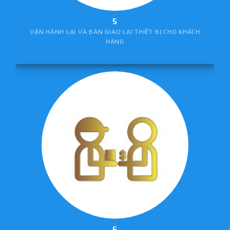
5
VẬN HÀNH LẠI VÀ BÀN GIAO LẠI THIẾT BỊ CHO KHÁCH
HÀNG
6