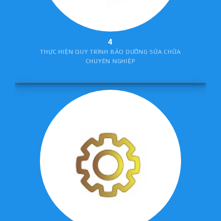
4
THỰC HIỆN QUY TRÌNH BẢO DƯỠNG SỬA CHỮA
CHUYÊN NGHIỆP