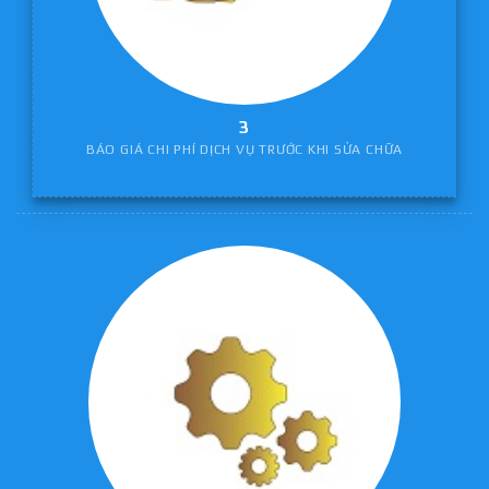
3
BÁO GIÁ CHI PHÍ DỊCH VỤ TRƯỚC KHI SỬA CHỮA