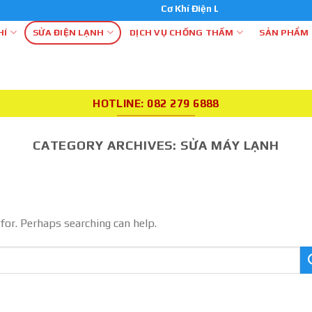
Cơ Khí Điện Lạnh Thiên Phú
HÍ
SỬA ĐIỆN LẠNH
DỊCH VỤ CHỐNG THẤM
SẢN PHẨM
HOTLINE: 082 279 6888
CATEGORY ARCHIVES:
SỬA MÁY LẠNH
 for. Perhaps searching can help.