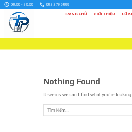
Skip
08:00 - 20:00
082 279 6888
to
TRANG CHỦ
GIỚI THIỆU
CƠ K
content
Nothing Found
It seems we can’t find what you’re looking