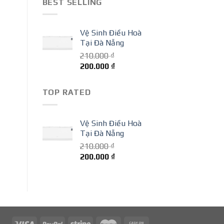
BEST SELLING
210.000 ₫.
là:
200.000 ₫.
Vệ Sinh Điều Hoà
Tại Đà Nẵng
210.000
₫
Giá
Giá
200.000
₫
gốc
hiện
là:
tại
TOP RATED
210.000 ₫.
là:
200.000 ₫.
Vệ Sinh Điều Hoà
Tại Đà Nẵng
210.000
₫
Giá
Giá
200.000
₫
gốc
hiện
là:
tại
210.000 ₫.
là:
200.000 ₫.