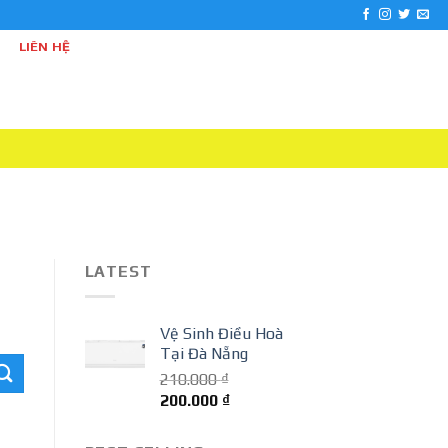
LIÊN HỆ
LATEST
Vệ Sinh Điều Hoà
Tại Đà Nẵng
210.000
₫
Giá
Giá
200.000
₫
gốc
hiện
là:
tại