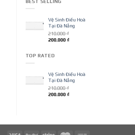
BEST SELLING
210.000 ₫.
là:
200.000 ₫.
Vệ Sinh Điều Hoà
Tại Đà Nẵng
210.000
₫
Giá
Giá
200.000
₫
gốc
hiện
là:
tại
TOP RATED
210.000 ₫.
là:
200.000 ₫.
Vệ Sinh Điều Hoà
Tại Đà Nẵng
210.000
₫
Giá
Giá
200.000
₫
gốc
hiện
là:
tại
210.000 ₫.
là:
200.000 ₫.