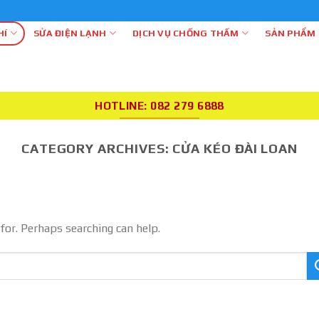
Cơ Khí Điện Lạnh Th
HÍ
SỬA ĐIỆN LẠNH
DỊCH VỤ CHỐNG THẤM
SẢN PHẨM
HOTLINE: 082 279 6888
CATEGORY ARCHIVES:
CỬA KÉO ĐÀI LOAN
 for. Perhaps searching can help.