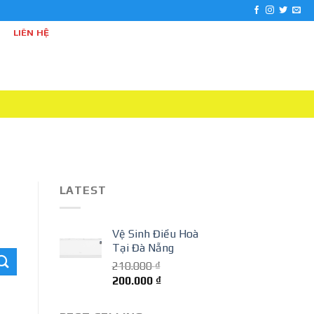
iên Phú
LIÊN HỆ
LATEST
Vệ Sinh Điều Hoà
Tại Đà Nẵng
210.000
₫
Giá
Giá
200.000
₫
gốc
hiện
là:
tại