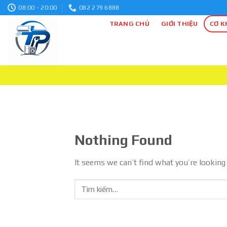
Skip
08:00 - 20:00
082 279 6888
to
TRANG CHỦ
GIỚI THIỆU
CƠ K
content
Nothing Found
It seems we can’t find what you’re looking