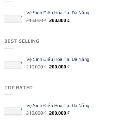
Vệ Sinh Điều Hoà Tại Đà Nẵng
Giá
Giá
210.000
₫
200.000
₫
gốc
hiện
là:
tại
210.000 ₫.
là:
BEST SELLING
200.000 ₫.
Vệ Sinh Điều Hoà Tại Đà Nẵng
Giá
Giá
210.000
₫
200.000
₫
gốc
hiện
là:
tại
210.000 ₫.
là:
TOP RATED
200.000 ₫.
Vệ Sinh Điều Hoà Tại Đà Nẵng
Giá
Giá
210.000
₫
200.000
₫
gốc
hiện
là:
tại