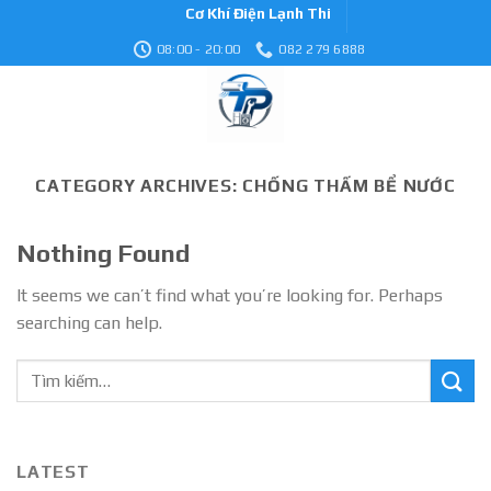
Skip
Cơ Khí Điện Lạnh Thiên Phú
to
08:00 - 20:00
082 279 6888
content
CATEGORY ARCHIVES:
CHỐNG THẤM BỂ NƯỚC
Nothing Found
It seems we can’t find what you’re looking for. Perhaps
searching can help.
LATEST