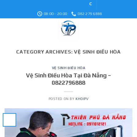
Skip
Cơ Khí Điện Lạnh Thiên P
to
08:00 - 20:00
082 279 6888
content
CATEGORY ARCHIVES:
VỆ SINH ĐIỀU HÒA
VỆ SINH ĐIỀU HÒA
Vệ Sinh Điều Hòa Tại Đà Nẵng –
0822796888
POSTED ON
BY
KHOIPV