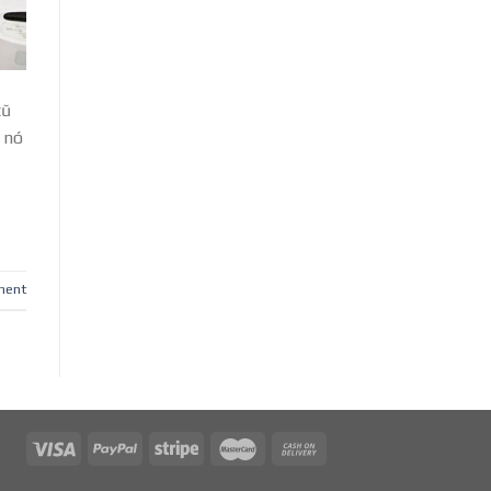
cũ
 nó
ment