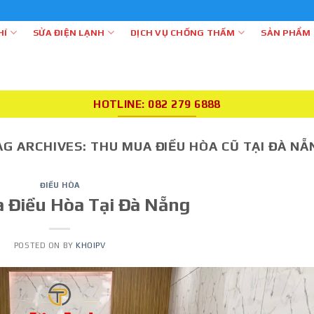
Cơ Khí Điện Lạnh Thiên
HÍ
SỬA ĐIỆN LẠNH
DỊCH VỤ CHỐNG THẤM
SẢN PHẨM
HOTLINE: 082 279 6888
AG ARCHIVES:
THU MUA ĐIỀU HÒA CŨ TẠI ĐÀ NẴ
ĐIỀU HÒA
 Điều Hòa Tại Đà Nẵng
POSTED ON
BY
KHOIPV