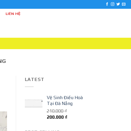
 Phú
LIÊN HỆ
NG
LATEST
Vệ Sinh Điều Hoà
Tại Đà Nẵng
210.000
₫
Giá
Giá
200.000
₫
gốc
hiện
là:
tại