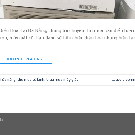
ều Hòa Tại Đà Nẵng, chúng tôi chuyên thu mua bán điều hòa 
lạnh, máy giặt cũ. Bạn đang sở hữu chiếc điều hòa nhưng hiện tại
CONTINUE READING
→
i đà nẵng
,
thu mua tủ lạnh
,
thua mua máy giặt
Leave a com
12