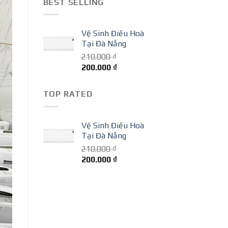
BEST SELLING
210.000 ₫.
là:
200.000 ₫.
Vệ Sinh Điều Hoà
Tại Đà Nẵng
210.000
₫
Giá
Giá
200.000
₫
gốc
hiện
là:
tại
TOP RATED
210.000 ₫.
là:
200.000 ₫.
Vệ Sinh Điều Hoà
Tại Đà Nẵng
210.000
₫
Giá
Giá
200.000
₫
gốc
hiện
là:
tại
210.000 ₫.
là:
200.000 ₫.